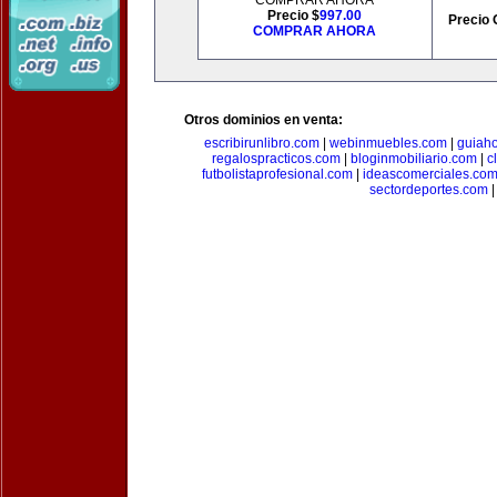
COMPRAR AHORA
Precio $
997.00
Precio 
COMPRAR AHORA
Otros dominios en venta:
escribirunlibro.com
|
webinmuebles.com
|
guiaho
regalospracticos.com
|
bloginmobiliario.com
|
c
futbolistaprofesional.com
|
ideascomerciales.co
sectordeportes.com
|