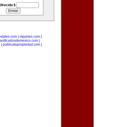
Ofrecido $
stales.com
|
mpymes.com
|
lasificadosdemexico.com
|
m
|
publicatupropiedad.com
|