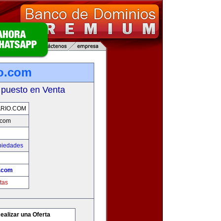
io.com
 puesto en Venta
ARIO.COM
.com
piedades
o.com
tas
ealizar una Oferta