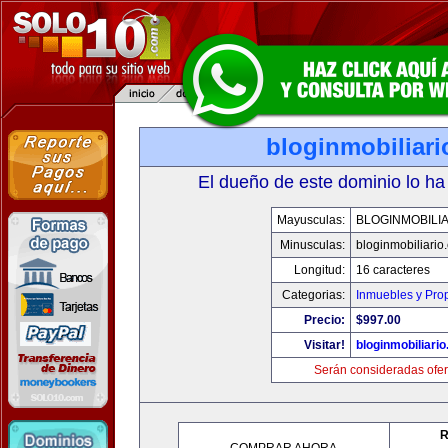
bloginmobiliar
El dueño de este dominio lo ha
Mayusculas:
BLOGINMOBILI
Minusculas:
bloginmobiliario
Longitud:
16 caracteres
Categorias:
Inmuebles y Pro
Precio:
$997.00
Visitar!
bloginmobiliari
Serán consideradas ofer
R