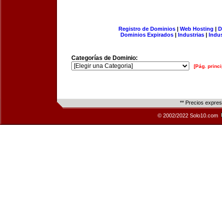
Registro de Dominios
|
Web Hosting
|
D
Dominios Expirados
|
Industrias
|
Indu
Categorías de Dominio:
[Pág. princi
** Precios expre
© 2002/2022 Solo10.com