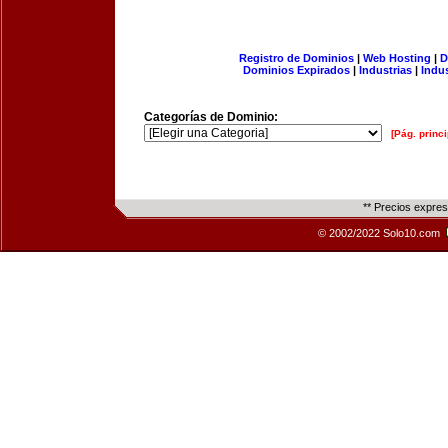
Registro de Dominios
|
Web Hosting
|
D
Dominios Expirados
|
Industrias
|
Indu
Categorías de Dominio:
[Pág. princi
** Precios expre
© 2002/2022 Solo10.com