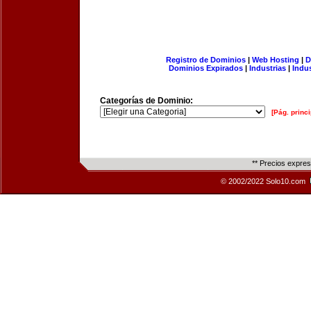
Registro de Dominios
|
Web Hosting
|
D
Dominios Expirados
|
Industrias
|
Indu
Categorías de Dominio:
[Pág. princi
** Precios expre
© 2002/2022 Solo10.com