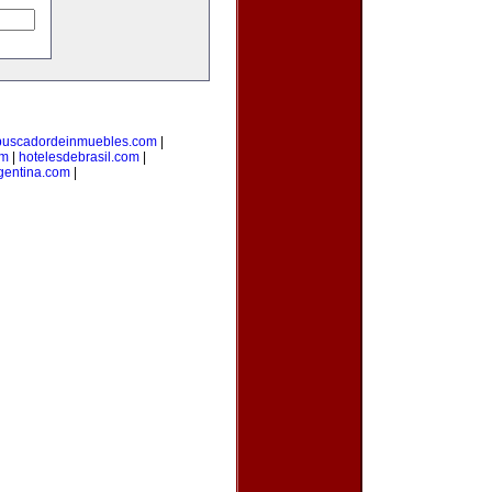
buscadordeinmuebles.com
|
om
|
hotelesdebrasil.com
|
gentina.com
|