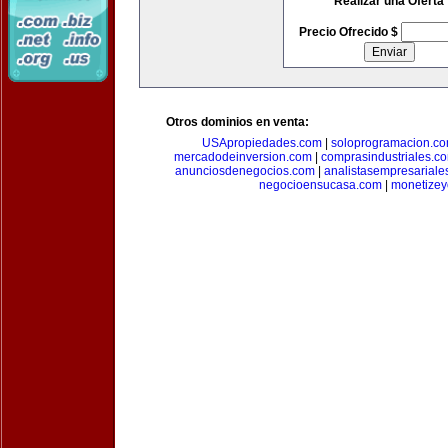
Realizar una Oferta
Precio Ofrecido $
Otros dominios en venta:
USApropiedades.com
|
soloprogramacion.c
mercadodeinversion.com
|
comprasindustriales.c
anunciosdenegocios.com
|
analistasempresariale
negocioensucasa.com
|
monetize