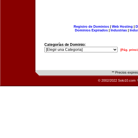
Registro de Dominios
|
Web Hosting
|
D
Dominios Expirados
|
Industrias
|
Indu
Categorías de Dominio:
[Pág. princi
** Precios expre
© 2002/2022 Solo10.com