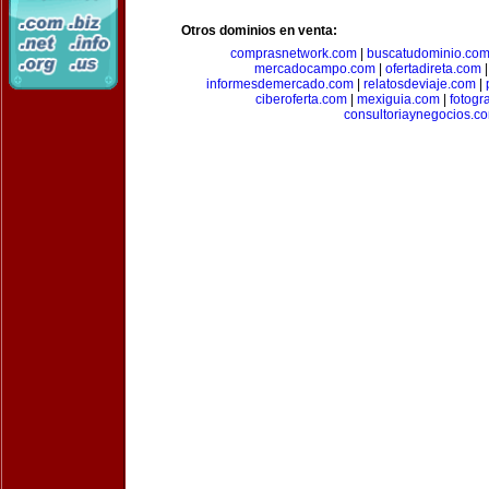
Otros dominios en venta:
comprasnetwork.com
|
buscatudominio.co
mercadocampo.com
|
ofertadireta.com
informesdemercado.com
|
relatosdeviaje.com
|
ciberoferta.com
|
mexiguia.com
|
fotogr
consultoriaynegocios.c