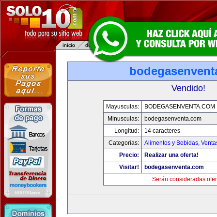
bodegasenvent
Vendido!
Mayusculas:
BODEGASENVENTA.COM
Minusculas:
bodegasenventa.com
Longitud:
14 caracteres
Categorias:
Alimentos y Bebidas
,
Venta
Precio:
Realizar una oferta!
Visitar!
bodegasenventa.com
Serán consideradas ofer