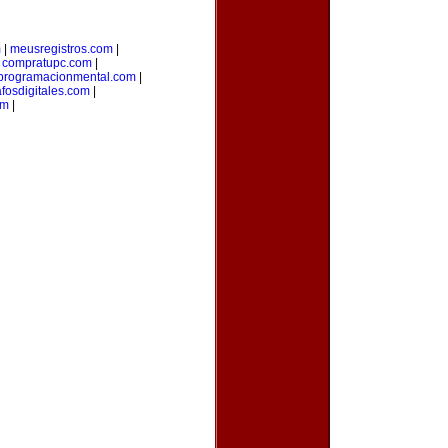
m
|
meusregistros.com
|
|
compratupc.com
|
programacionmental.com
|
afosdigitales.com
|
om
|