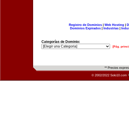
Registro de Dominios
|
Web Hosting
|
D
Dominios Expirados
|
Industrias
|
Indu
Categorías de Dominio:
[Pág. princi
** Precios expre
© 2002/2022 Solo10.com