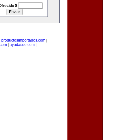
Ofrecido $
|
productosimportados.com
|
.com
|
ayudaseo.com
|