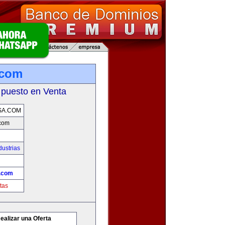
.com
 puesto en Venta
SA.COM
com
ustrias
.com
tas
ealizar una Oferta