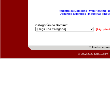
Registro de Dominios
|
Web Hosting
|
D
Dominios Expirados
|
Industrias
|
Indu
Categorías de Dominio:
[Pág. princi
** Precios expre
© 2002/2022 Solo10.com