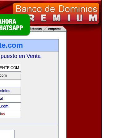
nte.com
 puesto en Venta
GENTE.COM
.com
minios
a!
e.com
tas