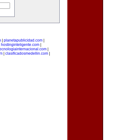
m
|
planetapublicidad.com
|
|
hostinginteligente.com
|
tecnologiainternacional.com
|
om
|
clasificadosmedellin.com
|