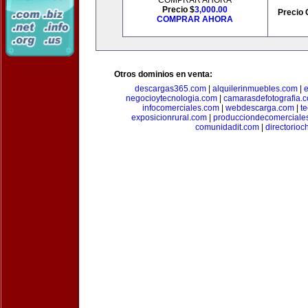
COMPRAR AHORA
Precio $
3,000.00
Precio 
COMPRAR AHORA
Otros dominios en venta:
descargas365.com
|
alquilerinmuebles.com
|
e
negocioytecnologia.com
|
camarasdefotografia.
infocomerciales.com
|
webdescarga.com
|
t
exposicionrural.com
|
producciondecomerciale
comunidadit.com
|
directorioc