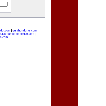
ador.com
|
guiahonduras.com
|
osicionamientomexico.com
|
ca.com
|