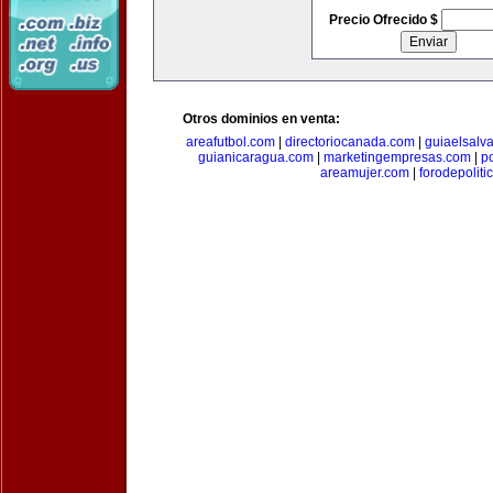
Precio Ofrecido $
Otros dominios en venta:
areafutbol.com
|
directoriocanada.com
|
guiaelsalv
guianicaragua.com
|
marketingempresas.com
|
p
areamujer.com
|
forodepoliti