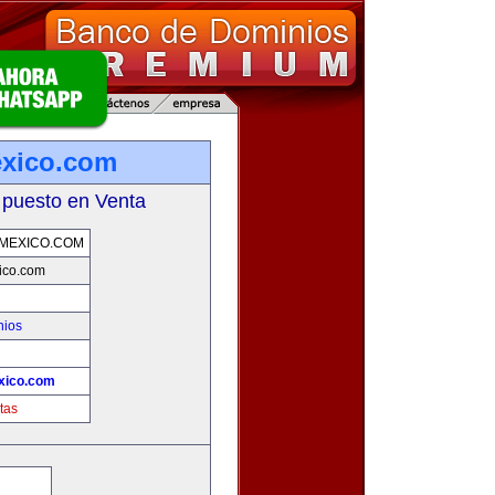
exico.com
 puesto en Venta
MEXICO.COM
ico.com
nios
xico.com
tas