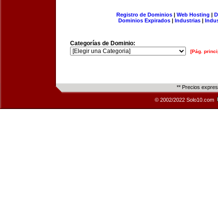
Registro de Dominios
|
Web Hosting
|
D
Dominios Expirados
|
Industrias
|
Indu
Categorías de Dominio:
[Pág. princi
** Precios expre
© 2002/2022 Solo10.com