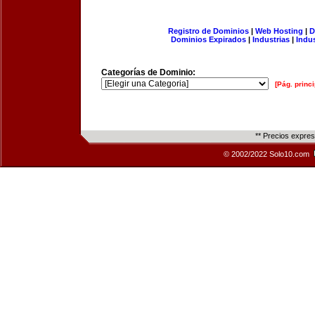
Registro de Dominios
|
Web Hosting
|
D
Dominios Expirados
|
Industrias
|
Indu
Categorías de Dominio:
[Pág. princi
** Precios expre
© 2002/2022 Solo10.com