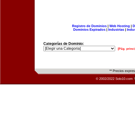
Registro de Dominios
|
Web Hosting
|
D
Dominios Expirados
|
Industrias
|
Indu
Categorías de Dominio:
[Pág. princi
** Precios expre
© 2002/2022 Solo10.com