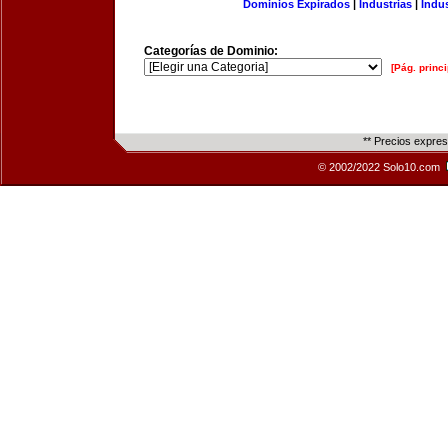
Dominios Expirados
|
Industrias
|
Indu
Categorías de Dominio:
[Pág. princi
** Precios expre
© 2002/2022 Solo10.com