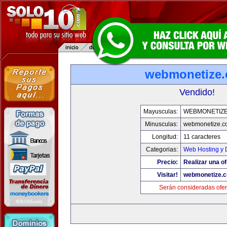
webmonetize
Vendido!
Mayusculas:
WEBMONETIZ
Minusculas:
webmonetize.c
Longitud:
11 caracteres
Categorias:
Web Hosting y 
Precio:
Realizar una of
Visitar!
webmonetize.
Serán consideradas ofer