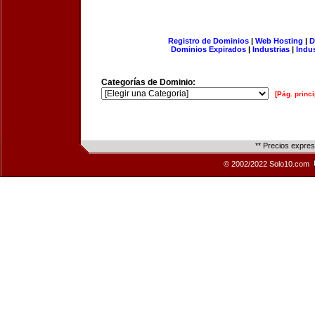
Registro de Dominios
|
Web Hosting
|
D
Dominios Expirados
|
Industrias
|
Indu
Categorías de Dominio:
[Pág. princi
** Precios expre
© 2002/2022 Solo10.com