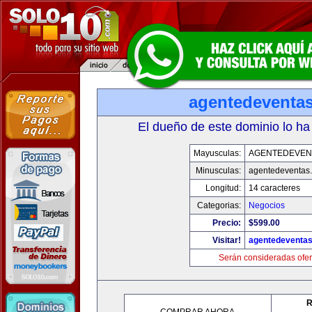
agentedeventa
El dueño de este dominio lo ha
Mayusculas:
AGENTEDEVEN
Minusculas:
agentedeventas
Longitud:
14 caracteres
Categorias:
Negocios
Precio:
$599.00
Visitar!
agentedeventa
Serán consideradas ofer
R