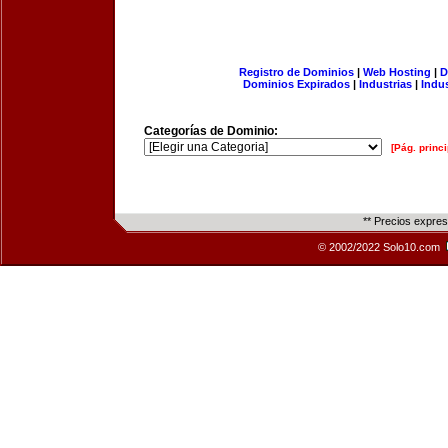
Registro de Dominios
|
Web Hosting
|
D
Dominios Expirados
|
Industrias
|
Indu
Categorías de Dominio:
[Pág. princi
** Precios expre
© 2002/2022 Solo10.com