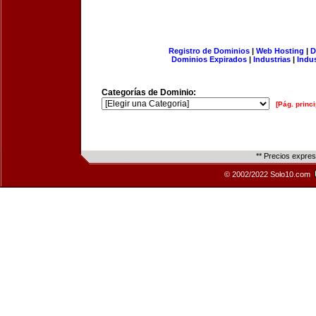
Registro de Dominios
|
Web Hosting
|
D
Dominios Expirados
|
Industrias
|
Indu
Categorías de Dominio:
[Pág. princi
** Precios expre
© 2002/2022 Solo10.com