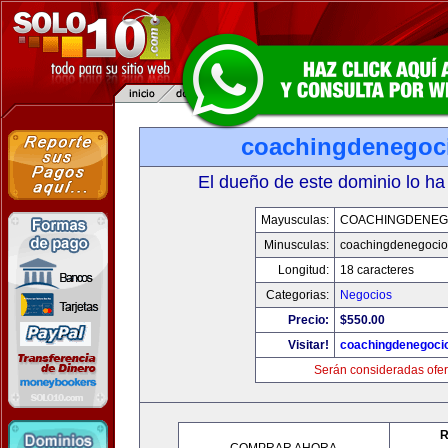
coachingdenegoc
El dueño de este dominio lo ha
Mayusculas:
COACHINGDENEG
Minusculas:
coachingdenegoci
Longitud:
18 caracteres
Categorias:
Negocios
Precio:
$550.00
Visitar!
coachingdenegoci
Serán consideradas ofer
R