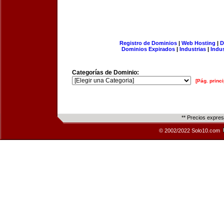
Registro de Dominios
|
Web Hosting
|
D
Dominios Expirados
|
Industrias
|
Indu
Categorías de Dominio:
[Pág. princi
** Precios expre
© 2002/2022 Solo10.com