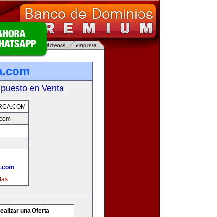
a.com
 puesto en Venta
RCA.COM
.com
a.com
tas
ealizar una Oferta