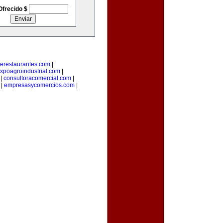
Ofrecido $
erestaurantes.com
|
xpoagroindustrial.com
|
|
consultoracomercial.com
|
|
empresasycomercios.com
|