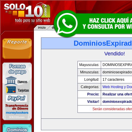
DominiosExpirad
Vendido!
Mayusculas:
DOMINIOSEXPIR
Minusculas:
dominiosexpirados
Longitud:
17 caracteres
Categorias:
Web Hosting y Do
Precio:
Realizar una ofer
Visitar!
dominiosexpirado
Serán consideradas ofer