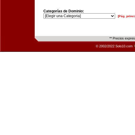
Categorías de Dominio:
[Pág. princi
** Precios expre
© 2002/2022 Solo10.com