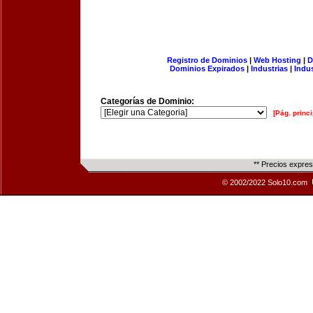
Registro de Dominios
|
Web Hosting
|
D
Dominios Expirados
|
Industrias
|
Indu
Categorías de Dominio:
[Pág. princi
** Precios expre
© 2002/2022 Solo10.com