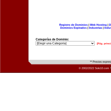
Registro de Dominios
|
Web Hosting
|
D
Dominios Expirados
|
Industrias
|
Indu
Categorías de Dominio:
[Pág. princi
** Precios expre
© 2002/2022 Solo10.com