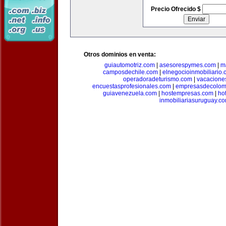
Precio Ofrecido $
Otros dominios en venta:
guiautomotriz.com
|
asesorespymes.com
|
m
camposdechile.com
|
elnegocioinmobiliario
operadoradeturismo.com
|
vacacione
encuestasprofesionales.com
|
empresasdecolom
guiavenezuela.com
|
hostempresas.com
|
ho
inmobiliariasuruguay.c