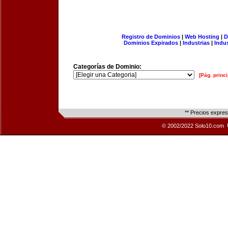
Registro de Dominios
|
Web Hosting
|
D
Dominios Expirados
|
Industrias
|
Indu
Categorías de Dominio:
[Pág. princi
** Precios expre
© 2002/2022 Solo10.com