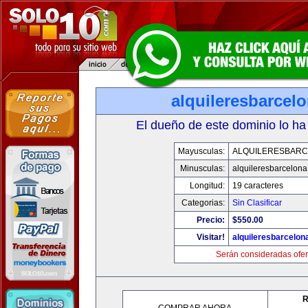
alquileresbarcel
El dueño de este dominio lo ha
Mayusculas:
ALQUILERESBAR
Minusculas:
alquileresbarcelon
Longitud:
19 caracteres
Categorias:
Sin Clasificar
Precio:
$550.00
Visitar!
alquileresbarcelon
Serán consideradas ofer
R