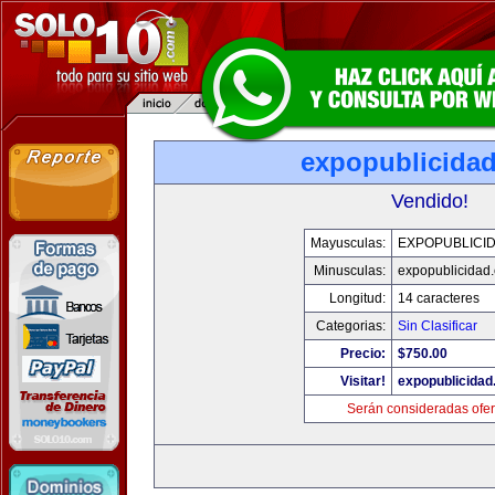
expopublicida
Vendido!
Mayusculas:
EXPOPUBLICI
Minusculas:
expopublicidad
Longitud:
14 caracteres
Categorias:
Sin Clasificar
Precio:
$750.00
Visitar!
expopublicida
Serán consideradas ofer