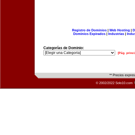
Registro de Dominios
|
Web Hosting
|
D
Dominios Expirados
|
Industrias
|
Indu
Categorías de Dominio:
[Pág. princi
** Precios expre
© 2002/2022 Solo10.com