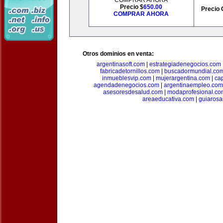
COMPRAR AHORA
Precio $
650.00
Precio 
COMPRAR AHORA
Otros dominios en venta:
argentinasoft.com
|
estrategiadenegocios.com
fabricadetornillos.com
|
buscadormundial.co
inmueblesvip.com
|
mujerargentina.com
|
ca
agendadenegocios.com
|
argentinaempleo.com
asesoresdesalud.com
|
modaprofesional.co
areaeducativa.com
|
guiarosa