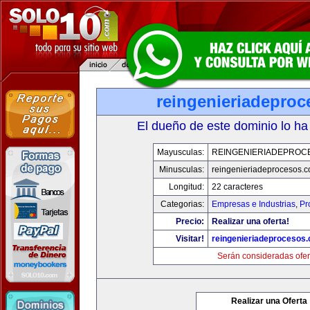
reingenieriadepro
El dueño de este dominio lo ha
Mayusculas:
REINGENIERIADEPROC
Minusculas:
reingenieriadeprocesos.
Longitud:
22 caracteres
Categorias:
Empresas e Industrias
,
Pr
Precio:
Realizar una oferta!
Visitar!
reingenieriadeprocesos
Serán consideradas ofer
Realizar una Oferta