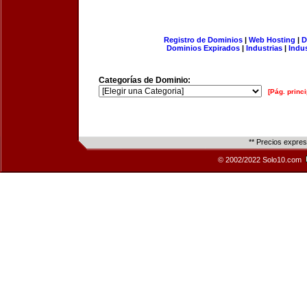
Registro de Dominios
|
Web Hosting
|
D
Dominios Expirados
|
Industrias
|
Indu
Categorías de Dominio:
[Pág. princi
** Precios expre
© 2002/2022 Solo10.com