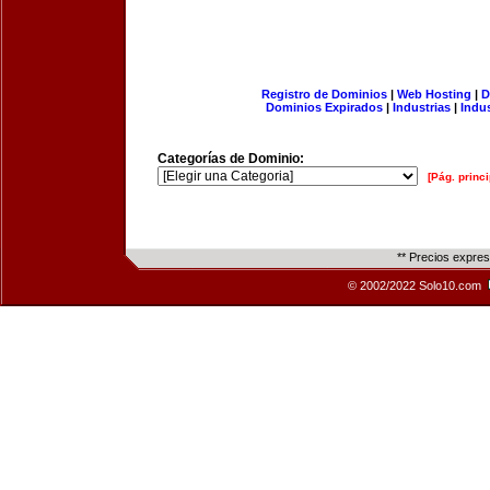
Registro de Dominios
|
Web Hosting
|
D
Dominios Expirados
|
Industrias
|
Indu
Categorías de Dominio:
[Pág. princi
** Precios expre
© 2002/2022 Solo10.com