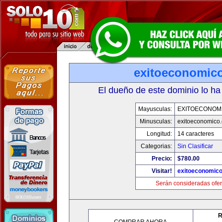
exitoeconomic
El dueño de este dominio lo ha
Mayusculas:
EXITOECONOM
Minusculas:
exitoeconomico
Longitud:
14 caracteres
Categorias:
Sin Clasificar
Precio:
$780.00
Visitar!
exitoeconomic
Serán consideradas ofer
R