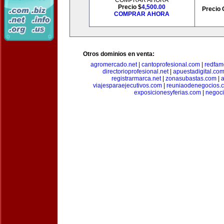
COMPRAR AHORA
Precio $
4,500.00
Precio 
COMPRAR AHORA
Otros dominios en venta:
agromercado.net
|
cantoprofesional.com
|
redfam
directorioprofesional.net
|
apuestadigital.co
registrarmarca.net
|
zonasubastas.com
|
a
viajesparaejecutivos.com
|
reuniaodenegocios.
exposicionesyferias.com
|
negoc