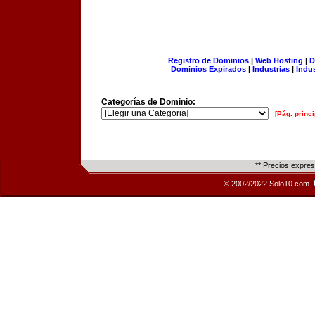
Registro de Dominios
|
Web Hosting
|
D
Dominios Expirados
|
Industrias
|
Indu
Categorías de Dominio:
[Pág. princi
** Precios expre
© 2002/2022 Solo10.com