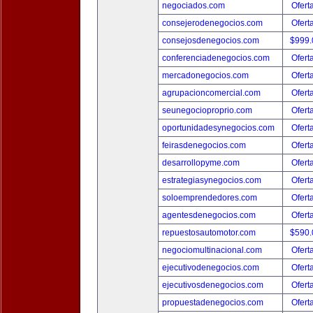
negociados.com
Ofert
consejerodenegocios.com
Ofert
consejosdenegocios.com
$999
conferenciadenegocios.com
Ofert
mercadonegocios.com
Ofert
agrupacioncomercial.com
Ofert
seunegocioproprio.com
Ofert
oportunidadesynegocios.com
Ofert
feirasdenegocios.com
Ofert
desarrollopyme.com
Ofert
estrategiasynegocios.com
Ofert
soloemprendedores.com
Ofert
agentesdenegocios.com
Ofert
repuestosautomotor.com
$590
negociomultinacional.com
Ofert
ejecutivodenegocios.com
Ofert
ejecutivosdenegocios.com
Ofert
propuestadenegocios.com
Ofert