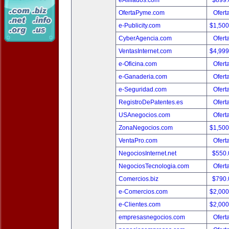
eAfiliados.com
$899
OfertaPyme.com
Ofert
e-Publicity.com
$1,50
CyberAgencia.com
Ofert
VentasInternet.com
$4,99
e-Oficina.com
Ofert
e-Ganaderia.com
Ofert
e-Seguridad.com
Ofert
RegistroDePatentes.es
Ofert
USAnegocios.com
Ofert
ZonaNegocios.com
$1,50
VentaPro.com
Ofert
NegociosInternet.net
$550
NegociosTecnologia.com
Ofert
Comercios.biz
$790
e-Comercios.com
$2,00
e-Clientes.com
$2,00
empresasnegocios.com
Ofert