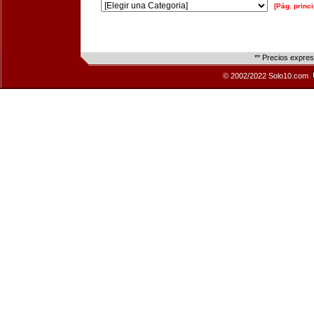
[Pág. princi
** Precios expre
© 2002/2022 Solo10.com