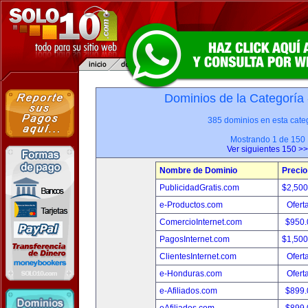
Dominios de la Categoría
385 dominios en esta categ
Mostrando 1 de 150
Ver siguientes 150 >>
Nombre de Dominio
Precio
PublicidadGratis.com
$2,50
e-Productos.com
Ofert
ComercioInternet.com
$950
PagosInternet.com
$1,50
ClientesInternet.com
Ofert
e-Honduras.com
Ofert
e-Afiliados.com
$899